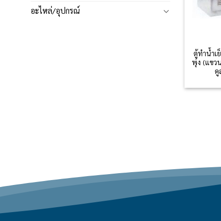
อะไหล่/อุปกรณ์
ตู้ทำน้ำ
พุ่ง (แขวน
ค