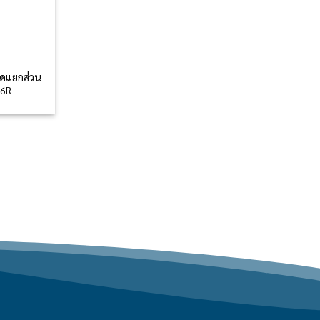
ิดแยกส่วน
-6R